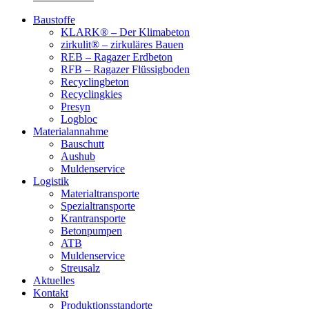
Baustoffe
KLARK® – Der Klimabeton
zirkulit® – zirkuläres Bauen
REB – Ragazer Erdbeton
RFB – Ragazer Flüssigboden
Recyclingbeton
Recyclingkies
Presyn
Logbloc
Materialannahme
Bauschutt
Aushub
Muldenservice
Logistik
Materialtransporte
Spezialtransporte
Krantransporte
Betonpumpen
ATB
Muldenservice
Streusalz
Aktuelles
Kontakt
Produktionsstandorte