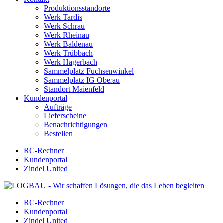
Produktionsstandorte
Werk Tardis
Werk Schrau
Werk Rheinau
Werk Baldenau
Werk Trübbach
Werk Hagerbach
Sammelplatz Fuchsenwinkel
Sammelplatz IG Oberau
Standort Maienfeld
Kundenportal
Aufträge
Lieferscheine
Benachrichtigungen
Bestellen
RC-Rechner
Kundenportal
Zindel United
RC-Rechner
Kundenportal
Zindel United