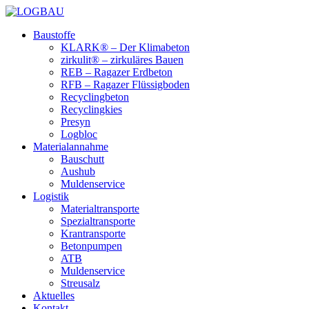
Baustoffe
KLARK® – Der Klimabeton
zirkulit® – zirkuläres Bauen
REB – Ragazer Erdbeton
RFB – Ragazer Flüssigboden
Recyclingbeton
Recyclingkies
Presyn
Logbloc
Materialannahme
Bauschutt
Aushub
Muldenservice
Logistik
Materialtransporte
Spezialtransporte
Krantransporte
Betonpumpen
ATB
Muldenservice
Streusalz
Aktuelles
Kontakt