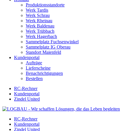
Produktionsstandorte
Werk Tardis
Werk Schrau
Werk Rheinau
Werk Baldenau
Werk Trübbach
Werk Hagerbach
Sammelplatz Fuchsenwinkel
Sammelplatz IG Oberau
Standort Maienfeld
Kundenportal
Aufträge
Lieferscheine
Benachrichtigungen
Bestellen
RC-Rechner
Kundenportal
Zindel United
RC-Rechner
Kundenportal
Zindel United