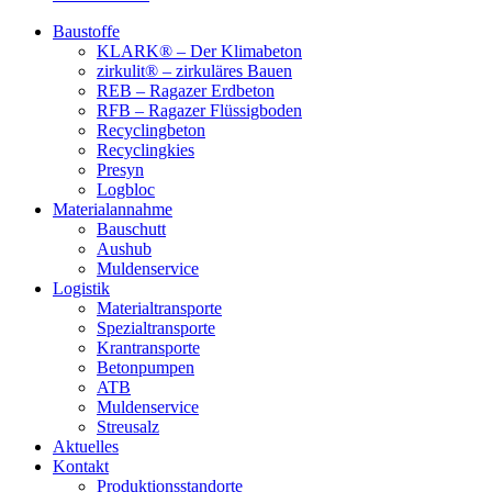
Baustoffe
KLARK® – Der Klimabeton
zirkulit® – zirkuläres Bauen
REB – Ragazer Erdbeton
RFB – Ragazer Flüssigboden
Recyclingbeton
Recyclingkies
Presyn
Logbloc
Materialannahme
Bauschutt
Aushub
Muldenservice
Logistik
Materialtransporte
Spezialtransporte
Krantransporte
Betonpumpen
ATB
Muldenservice
Streusalz
Aktuelles
Kontakt
Produktionsstandorte