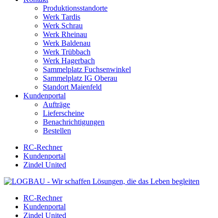
Produktionsstandorte
Werk Tardis
Werk Schrau
Werk Rheinau
Werk Baldenau
Werk Trübbach
Werk Hagerbach
Sammelplatz Fuchsenwinkel
Sammelplatz IG Oberau
Standort Maienfeld
Kundenportal
Aufträge
Lieferscheine
Benachrichtigungen
Bestellen
RC-Rechner
Kundenportal
Zindel United
RC-Rechner
Kundenportal
Zindel United