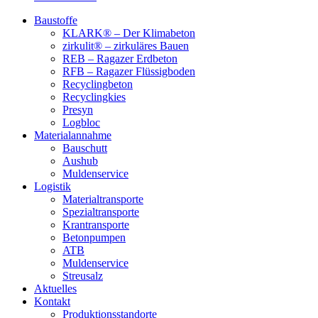
Baustoffe
KLARK® – Der Klimabeton
zirkulit® – zirkuläres Bauen
REB – Ragazer Erdbeton
RFB – Ragazer Flüssigboden
Recyclingbeton
Recyclingkies
Presyn
Logbloc
Materialannahme
Bauschutt
Aushub
Muldenservice
Logistik
Materialtransporte
Spezialtransporte
Krantransporte
Betonpumpen
ATB
Muldenservice
Streusalz
Aktuelles
Kontakt
Produktionsstandorte