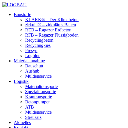
Baustoffe
KLARK® – Der Klimabeton
zirkulit® – zirkuläres Bauen
REB – Ragazer Erdbeton
RFB – Ragazer Flüssigboden
Recyclingbeton
Recyclingkies
Presyn
Logbloc
Materialannahme
Bauschutt
Aushub
Muldenservice
Logistik
Materialtransporte
Spezialtransporte
Krantransporte
Betonpumpen
ATB
Muldenservice
Streusalz
Aktuelles
Kontakt