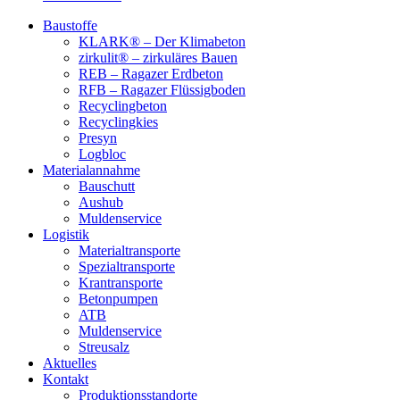
Baustoffe
KLARK® – Der Klimabeton
zirkulit® – zirkuläres Bauen
REB – Ragazer Erdbeton
RFB – Ragazer Flüssigboden
Recyclingbeton
Recyclingkies
Presyn
Logbloc
Materialannahme
Bauschutt
Aushub
Muldenservice
Logistik
Materialtransporte
Spezialtransporte
Krantransporte
Betonpumpen
ATB
Muldenservice
Streusalz
Aktuelles
Kontakt
Produktionsstandorte