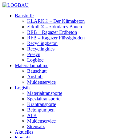
Baustoffe
KLARK® – Der Klimabeton
zirkulit® – zirkuläres Bauen
REB – Ragazer Erdbeton
RFB – Ragazer Flüssigboden
Recyclingbeton
Recyclingkies
Presyn
Logbloc
Materialannahme
Bauschutt
Aushub
Muldenservice
Logistik
Materialtransporte
Spezialtransporte
Krantransporte
Betonpumpen
ATB
Muldenservice
Streusalz
Aktuelles
Kontakt