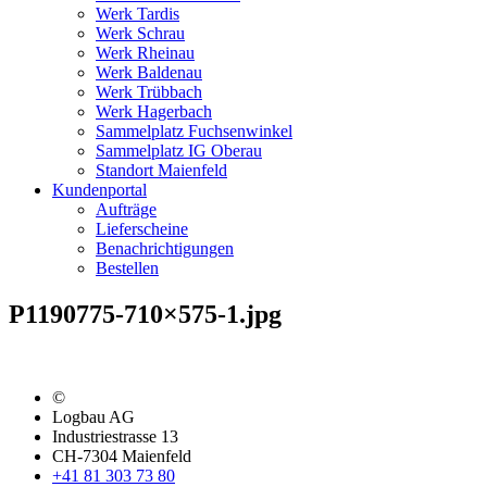
Werk Tardis
Werk Schrau
Werk Rheinau
Werk Baldenau
Werk Trübbach
Werk Hagerbach
Sammelplatz Fuchsenwinkel
Sammelplatz IG Oberau
Standort Maienfeld
Kundenportal
Aufträge
Lieferscheine
Benachrichtigungen
Bestellen
P1190775-710×575-1.jpg
©
Logbau AG
Industriestrasse 13
CH-7304 Maienfeld
+41 81 303 73 80