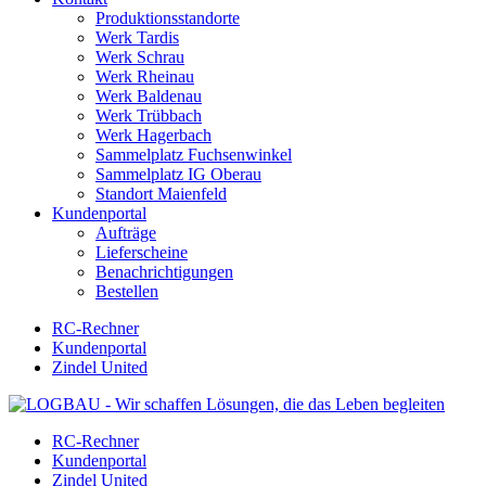
Produktionsstandorte
Werk Tardis
Werk Schrau
Werk Rheinau
Werk Baldenau
Werk Trübbach
Werk Hagerbach
Sammelplatz Fuchsenwinkel
Sammelplatz IG Oberau
Standort Maienfeld
Kundenportal
Aufträge
Lieferscheine
Benachrichtigungen
Bestellen
RC-Rechner
Kundenportal
Zindel United
RC-Rechner
Kundenportal
Zindel United