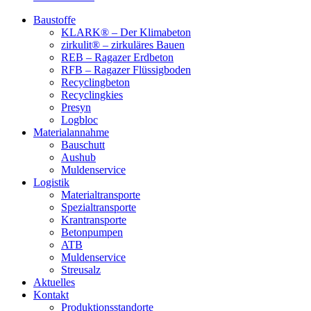
Baustoffe
KLARK® – Der Klimabeton
zirkulit® – zirkuläres Bauen
REB – Ragazer Erdbeton
RFB – Ragazer Flüssigboden
Recyclingbeton
Recyclingkies
Presyn
Logbloc
Materialannahme
Bauschutt
Aushub
Muldenservice
Logistik
Materialtransporte
Spezialtransporte
Krantransporte
Betonpumpen
ATB
Muldenservice
Streusalz
Aktuelles
Kontakt
Produktionsstandorte