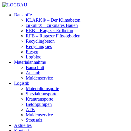
Baustoffe
KLARK® – Der Klimabeton
zirkulit® – zirkuläres Bauen
REB – Ragazer Erdbeton
RFB – Ragazer Flüssigboden
Recyclingbeton
Recyclingkies
Presyn
Logbloc
Materialannahme
Bauschutt
Aushub
Muldenservice
Logistik
Materialtransporte
Spezialtransporte
Krantransporte
Betonpumpen
ATB
Muldenservice
Streusalz
Aktuelles
Kontakt