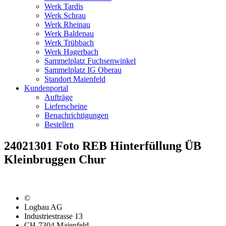
Werk Tardis
Werk Schrau
Werk Rheinau
Werk Baldenau
Werk Trübbach
Werk Hagerbach
Sammelplatz Fuchsenwinkel
Sammelplatz IG Oberau
Standort Maienfeld
Kundenportal
Aufträge
Lieferscheine
Benachrichtigungen
Bestellen
24021301 Foto REB Hinterfüllung ÜB
Kleinbruggen Chur
©
Logbau AG
Industriestrasse 13
CH-7304 Maienfeld