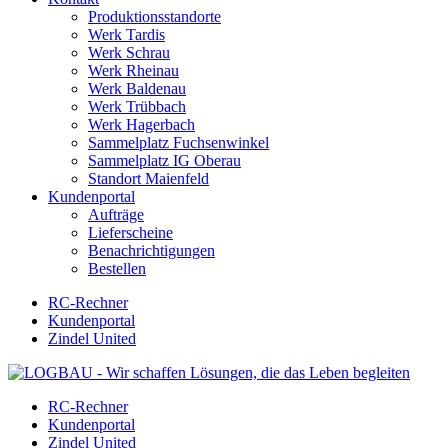
Produktionsstandorte
Werk Tardis
Werk Schrau
Werk Rheinau
Werk Baldenau
Werk Trübbach
Werk Hagerbach
Sammelplatz Fuchsenwinkel
Sammelplatz IG Oberau
Standort Maienfeld
Kundenportal
Aufträge
Lieferscheine
Benachrichtigungen
Bestellen
RC-Rechner
Kundenportal
Zindel United
RC-Rechner
Kundenportal
Zindel United