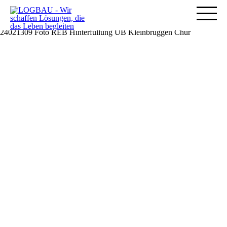
24021309 Foto REB Hinterfüllung ÜB Kleinbruggen Chur