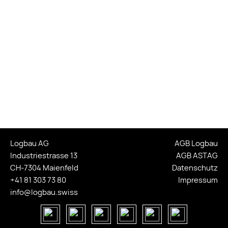
Logbau AG
AGB Logbau
Industriestrasse 13
AGB ASTAG
CH-7304 Maienfeld
Datenschutz
+41 81 303 73 80
Impressum
info@logbau.swiss