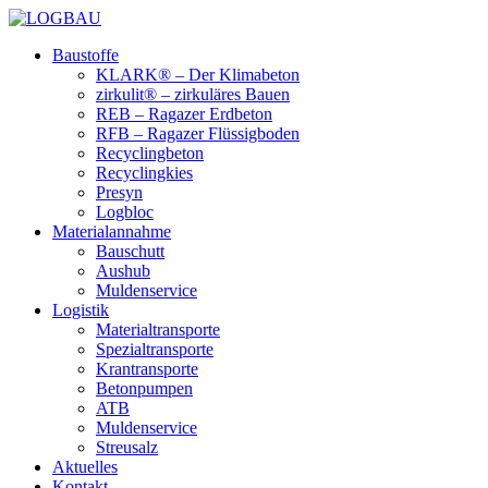
Baustoffe
KLARK® – Der Klimabeton
zirkulit® – zirkuläres Bauen
REB – Ragazer Erdbeton
RFB – Ragazer Flüssigboden
Recyclingbeton
Recyclingkies
Presyn
Logbloc
Materialannahme
Bauschutt
Aushub
Muldenservice
Logistik
Materialtransporte
Spezialtransporte
Krantransporte
Betonpumpen
ATB
Muldenservice
Streusalz
Aktuelles
Kontakt