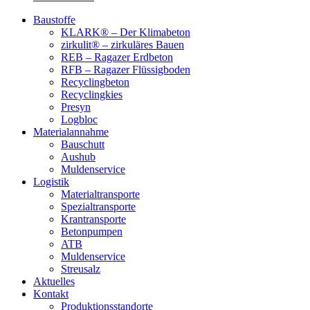
Baustoffe
KLARK® – Der Klimabeton
zirkulit® – zirkuläres Bauen
REB – Ragazer Erdbeton
RFB – Ragazer Flüssigboden
Recyclingbeton
Recyclingkies
Presyn
Logbloc
Materialannahme
Bauschutt
Aushub
Muldenservice
Logistik
Materialtransporte
Spezialtransporte
Krantransporte
Betonpumpen
ATB
Muldenservice
Streusalz
Aktuelles
Kontakt
Produktionsstandorte