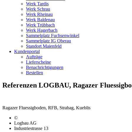
Werk Tardis
Werk Schrau
Werk Rheinau
Werk Baldenau
Werk Trübbach
Werk Hagerbach
Sammelplatz Fuchsenwinkel
Sammelplatz IG Oberau
Standort Maienfeld
Kundenportal
Aufträge
Lieferscheine
Benachrichtigungen
Bestellen
Referenzen LOGBAU, Ragazer Fluessigbod
Ragazer Fluessigboden, RFB, Strabag, Kueblis
©
Logbau AG
Industriestrasse 13