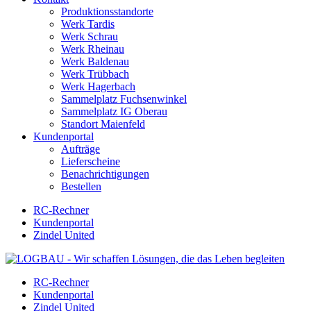
Produktionsstandorte
Werk Tardis
Werk Schrau
Werk Rheinau
Werk Baldenau
Werk Trübbach
Werk Hagerbach
Sammelplatz Fuchsenwinkel
Sammelplatz IG Oberau
Standort Maienfeld
Kundenportal
Aufträge
Lieferscheine
Benachrichtigungen
Bestellen
RC-Rechner
Kundenportal
Zindel United
RC-Rechner
Kundenportal
Zindel United