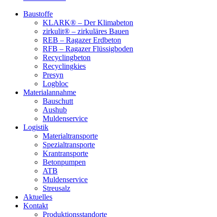
Baustoffe
KLARK® – Der Klimabeton
zirkulit® – zirkuläres Bauen
REB – Ragazer Erdbeton
RFB – Ragazer Flüssigboden
Recyclingbeton
Recyclingkies
Presyn
Logbloc
Materialannahme
Bauschutt
Aushub
Muldenservice
Logistik
Materialtransporte
Spezialtransporte
Krantransporte
Betonpumpen
ATB
Muldenservice
Streusalz
Aktuelles
Kontakt
Produktionsstandorte