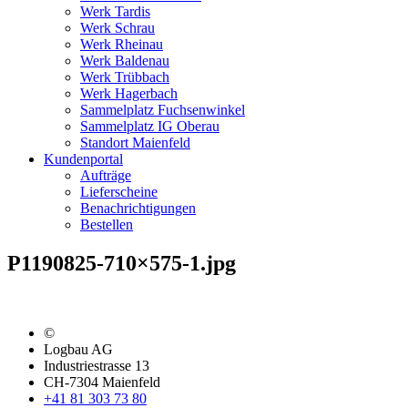
Werk Tardis
Werk Schrau
Werk Rheinau
Werk Baldenau
Werk Trübbach
Werk Hagerbach
Sammelplatz Fuchsenwinkel
Sammelplatz IG Oberau
Standort Maienfeld
Kundenportal
Aufträge
Lieferscheine
Benachrichtigungen
Bestellen
P1190825-710×575-1.jpg
©
Logbau AG
Industriestrasse 13
CH-7304 Maienfeld
+41 81 303 73 80