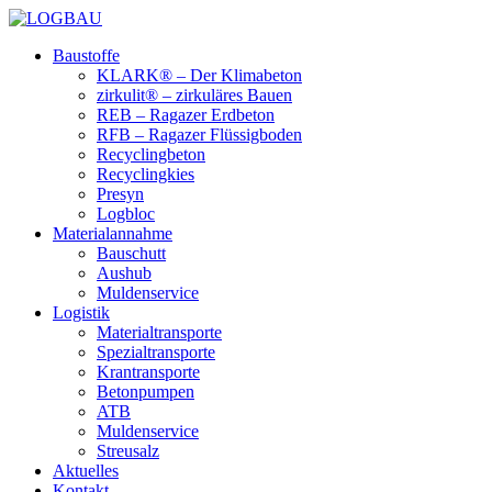
Baustoffe
KLARK® – Der Klimabeton
zirkulit® – zirkuläres Bauen
REB – Ragazer Erdbeton
RFB – Ragazer Flüssigboden
Recyclingbeton
Recyclingkies
Presyn
Logbloc
Materialannahme
Bauschutt
Aushub
Muldenservice
Logistik
Materialtransporte
Spezialtransporte
Krantransporte
Betonpumpen
ATB
Muldenservice
Streusalz
Aktuelles
Kontakt