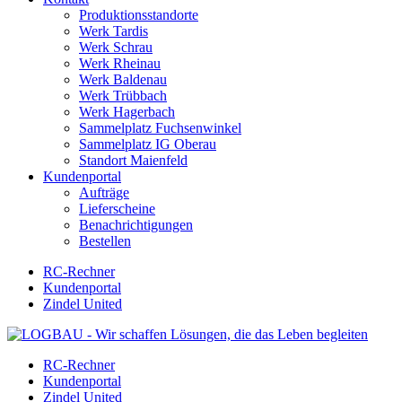
Produktionsstandorte
Werk Tardis
Werk Schrau
Werk Rheinau
Werk Baldenau
Werk Trübbach
Werk Hagerbach
Sammelplatz Fuchsenwinkel
Sammelplatz IG Oberau
Standort Maienfeld
Kundenportal
Aufträge
Lieferscheine
Benachrichtigungen
Bestellen
RC-Rechner
Kundenportal
Zindel United
RC-Rechner
Kundenportal
Zindel United