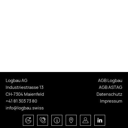
Logbau AG
AGB Logbau
Industriestrasse 13
AGB ASTAG
CH-7304 Maienfeld
Datenschutz
+41 81 303 73 80
Impressum
info@logbau.swiss