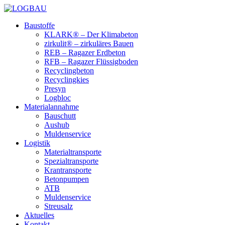
Baustoffe
KLARK® – Der Klimabeton
zirkulit® – zirkuläres Bauen
REB – Ragazer Erdbeton
RFB – Ragazer Flüssigboden
Recyclingbeton
Recyclingkies
Presyn
Logbloc
Materialannahme
Bauschutt
Aushub
Muldenservice
Logistik
Materialtransporte
Spezialtransporte
Krantransporte
Betonpumpen
ATB
Muldenservice
Streusalz
Aktuelles
Kontakt