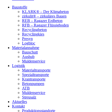
Baustoffe
KLARK® – Der Klimabeton
zirkulit® – zirkuläres Bauen
REB – Ragazer Erdbeton
RFB – Ragazer Flüssigboden
Recyclingbeton
Recyclingkies
Presyn
Logbloc
Materialannahme
Bauschutt
Aushub
Muldenservice
Logistik
Materialtransporte
Spezialtransporte
Krantransporte
Betonpumpen
ATB
Muldenservice
Streusalz
Aktuelles
Kontakt
Produktionsstandorte