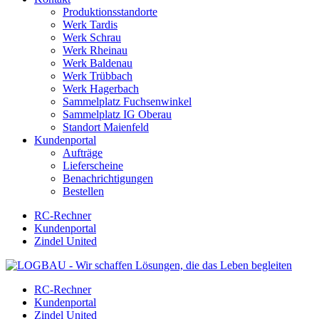
Produktionsstandorte
Werk Tardis
Werk Schrau
Werk Rheinau
Werk Baldenau
Werk Trübbach
Werk Hagerbach
Sammelplatz Fuchsenwinkel
Sammelplatz IG Oberau
Standort Maienfeld
Kundenportal
Aufträge
Lieferscheine
Benachrichtigungen
Bestellen
RC-Rechner
Kundenportal
Zindel United
RC-Rechner
Kundenportal
Zindel United