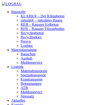
Baustoffe
KLARK® – Der Klimabeton
zirkulit® – zirkuläres Bauen
REB – Ragazer Erdbeton
RFB – Ragazer Flüssigboden
Recyclingbeton
Recyclingkies
Presyn
Logbloc
Materialannahme
Bauschutt
Aushub
Muldenservice
Logistik
Materialtransporte
Spezialtransporte
Krantransporte
Betonpumpen
ATB
Muldenservice
Streusalz
Aktuelles
Kontakt