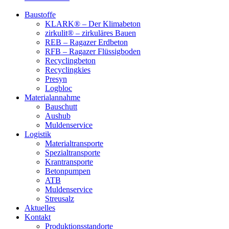
Baustoffe
KLARK® – Der Klimabeton
zirkulit® – zirkuläres Bauen
REB – Ragazer Erdbeton
RFB – Ragazer Flüssigboden
Recyclingbeton
Recyclingkies
Presyn
Logbloc
Materialannahme
Bauschutt
Aushub
Muldenservice
Logistik
Materialtransporte
Spezialtransporte
Krantransporte
Betonpumpen
ATB
Muldenservice
Streusalz
Aktuelles
Kontakt
Produktionsstandorte