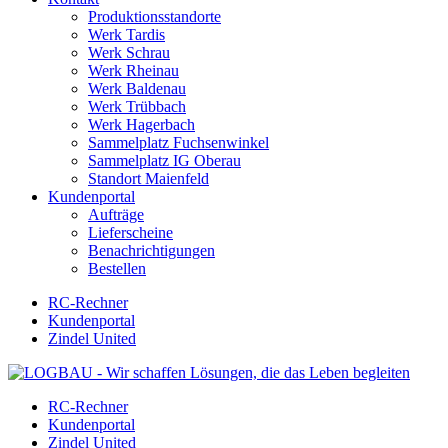
Produktionsstandorte
Werk Tardis
Werk Schrau
Werk Rheinau
Werk Baldenau
Werk Trübbach
Werk Hagerbach
Sammelplatz Fuchsenwinkel
Sammelplatz IG Oberau
Standort Maienfeld
Kundenportal
Aufträge
Lieferscheine
Benachrichtigungen
Bestellen
RC-Rechner
Kundenportal
Zindel United
RC-Rechner
Kundenportal
Zindel United