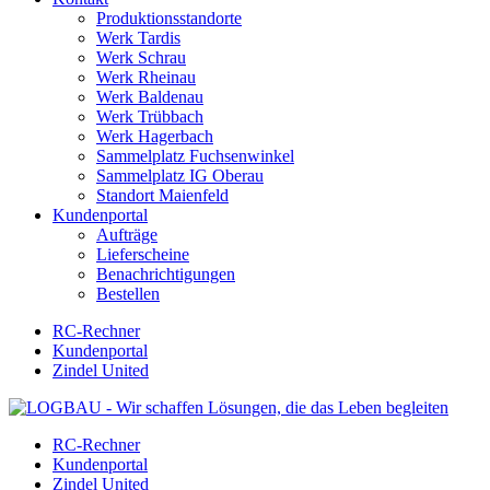
Produktionsstandorte
Werk Tardis
Werk Schrau
Werk Rheinau
Werk Baldenau
Werk Trübbach
Werk Hagerbach
Sammelplatz Fuchsenwinkel
Sammelplatz IG Oberau
Standort Maienfeld
Kundenportal
Aufträge
Lieferscheine
Benachrichtigungen
Bestellen
RC-Rechner
Kundenportal
Zindel United
RC-Rechner
Kundenportal
Zindel United