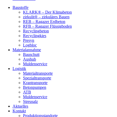
Baustoffe
KLARK® – Der Klimabeton
zirkulit® – zirkuläres Bauen
REB – Ragazer Erdbeton
RFB – Ragazer Flüssigboden
Recyclingbeton
Recyclingkies
Presyn
Logbloc
Materialannahme
Bauschutt
Aushub
Muldenservice
Logistik
Materialtransporte
Spezialtransporte
Krantransporte
Betonpumpen
ATB
Muldenservice
Streusalz
Aktuelles
Kontakt
Produktionsstandorte