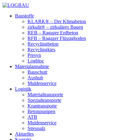
Baustoffe
KLARK® – Der Klimabeton
zirkulit® – zirkuläres Bauen
REB – Ragazer Erdbeton
RFB – Ragazer Flüssigboden
Recyclingbeton
Recyclingkies
Presyn
Logbloc
Materialannahme
Bauschutt
Aushub
Muldenservice
Logistik
Materialtransporte
Spezialtransporte
Krantransporte
Betonpumpen
ATB
Muldenservice
Streusalz
Aktuelles
Kontakt