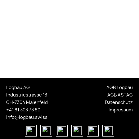
Logbau AG
AGB Logbau
Industriestrasse 13
AGB ASTAG
CH-7304 Maienfeld
Datenschutz
+41 81 303 73 80
Impressum
info@logbau.swiss