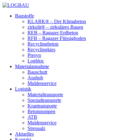
Baustoffe
KLARK® – Der Klimabeton
zirkulit® – zirkuläres Bauen
REB – Ragazer Erdbeton
RFB – Ragazer Flüssigboden
Recyclingbeton
Recyclingkies
Presyn
Logbloc
Materialannahme
Bauschutt
Aushub
Muldenservice
Logistik
Materialtransporte
Spezialtransporte
Krantransporte
Betonpumpen
ATB
Muldenservice
Streusalz
Aktuelles
Kontakt