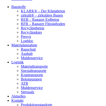
Baustoffe
KLARK® – Der Klimabeton
zirkulit® – zirkuläres Bauen
REB – Ragazer Erdbeton
RFB – Ragazer Flüssigboden
Recyclingbeton
Recyclingkies
Presyn
Logbloc
Materialannahme
Bauschutt
Aushub
Muldenservice
Logistik
Materialtransporte
Spezialtransporte
Krantransporte
Betonpumpen
ATB
Muldenservice
Streusalz
Aktuelles
Kontakt
Produktionsstandorte