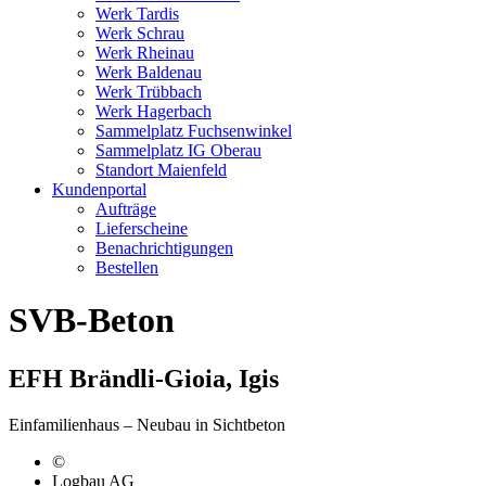
Werk Tardis
Werk Schrau
Werk Rheinau
Werk Baldenau
Werk Trübbach
Werk Hagerbach
Sammelplatz Fuchsenwinkel
Sammelplatz IG Oberau
Standort Maienfeld
Kundenportal
Aufträge
Lieferscheine
Benachrichtigungen
Bestellen
SVB-Beton
EFH Brändli-Gioia, Igis
Einfamilienhaus – Neubau in Sichtbeton
©
Logbau AG