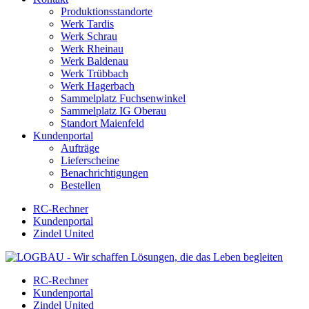
Produktionsstandorte
Werk Tardis
Werk Schrau
Werk Rheinau
Werk Baldenau
Werk Trübbach
Werk Hagerbach
Sammelplatz Fuchsenwinkel
Sammelplatz IG Oberau
Standort Maienfeld
Kundenportal
Aufträge
Lieferscheine
Benachrichtigungen
Bestellen
RC-Rechner
Kundenportal
Zindel United
RC-Rechner
Kundenportal
Zindel United